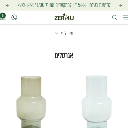
לג
להזמנת בטלפון
5444 *
| למתקשרים מחו"ל
972-3-9541700+
הקודם
הבא
זר
תוכן
0
יווט
פור
מיין לפי
יו
אגרטלים