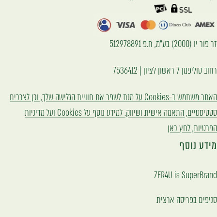
value
value
value
"page"
"page"
"page"
for
for
for
זר פור יו (2000) בע"מ, ח.פ 512978891
"עבור
"עבור
"עבור
רחוב טוליפמן 7 ראשון לציון | 7536412
לשקופית
לשקופית
לשקופית
האתר משתמש ב-Cookies על מנת לשפר את חוויית הגלישה שלך, וכן לצרכים
{{
{{
{{
סטטיסטיים, התאמה אישית ושיווק. למידע נוסף על Cookies ועל מדיניות
page
page
page
הפרטיות, לחץ כאן
}}"
}}"
}}"
מידע נוסף
ZER4U is SuperBrand
סניפים בפריסה ארצית