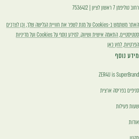
"עבור
"עבור
"עבור
רחוב טוליפמן 7 ראשון לציון | 7536412
לשקופית
לשקופית
לשקופית
האתר משתמש ב-Cookies על מנת לשפר את חוויית הגלישה שלך, וכן לצרכים
{{
{{
{{
סטטיסטיים, התאמה אישית ושיווק. למידע נוסף על Cookies ועל מדיניות
page
page
page
הפרטיות, לחץ כאן
}}"
}}"
}}"
מידע נוסף
ZER4U is SuperBrand
סניפים בפריסה ארצית
שעות פעילות
אודות
תקנון