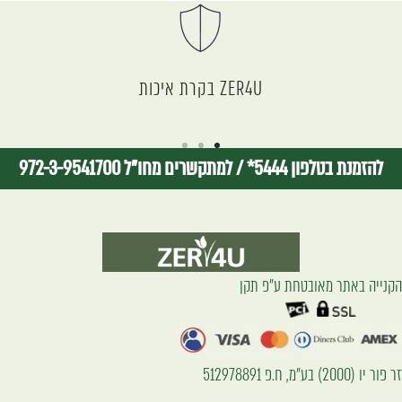
ZER4U בקרת איכות
I18n
I18n
I18n
להזמנת בטלפון 5444*
/
למתקשרים מחו"ל 972-3-9541700
Error:
Error:
Error:
Missing
Missing
Missing
interpolation
interpolation
interpolation
הקנייה באתר מאובטחת ע״פ תקן
value
value
value
"page"
"page"
"page"
for
for
for
זר פור יו (2000) בע"מ, ח.פ 512978891