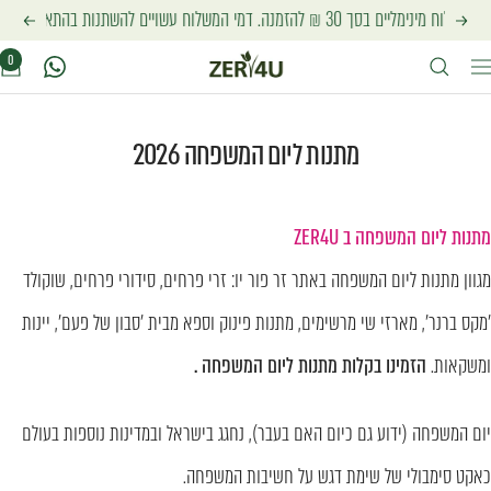
לג
ים להשתנות בהתאם לכתובת אליה יישלחו המוצרים
הקודם
הבא
זר
תוכן
0
יווט
פור
יו
מתנות ליום המשפחה 2026
מתנות ליום המשפחה ב ZER4U
מגוון מתנות ליום המשפחה באתר זר פור יו: זרי פרחים, סידורי פרחים, שוקולד
'מקס ברנר', מארזי שי מרשימים, מתנות פינוק וספא מבית 'סבון של פעם', יינות
ומשקאות.
הזמינו בקלות
מתנות ליום המשפחה .
יום המשפחה (ידוע גם כיום האם בעבר), נחגג בישראל ובמדינות נוספות בעולם
כאקט סימבולי של שימת דגש על חשיבות המשפחה.