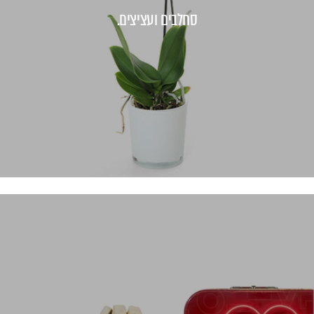
סחלבים ועציצים.