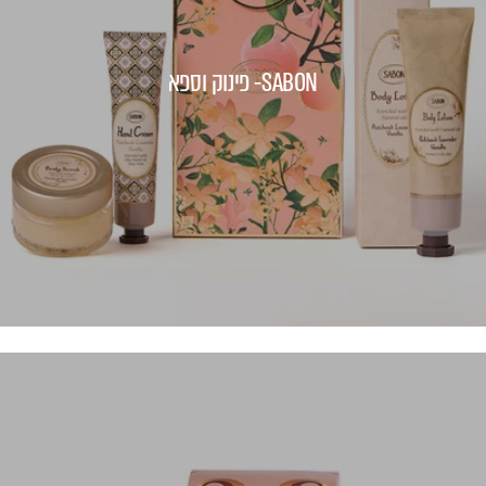
SABON- פינוק וספא