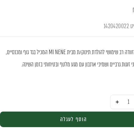
יט
1420420022
מארז מזוודה רב שימושי להולדת תינוק/ת מבית MI NENE המכיל בגד גוף ומכנסיים,
י זוגות גרביים ושמיכי ארנבון עם מגע מלטף ובטיחותי בזמן השינה.
ן
הוסף
הוסף לעגלה