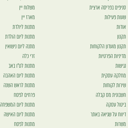
סניפים בפריסה ארצית
משלוח יין
שעות פעילות
מארז יין
אודות
מתנות ליולדת
תקנון
מתנות ליום הולדת
תקנון מועדון הלקוחות
מתנה ליום נישואין
מדיניות הפרטיות
זרי כלה
נגישות
מתנות לט"ו באב
מחלקה עסקית
מתנות ליום האהבה
שירות לקוחות
מתנות לראש השנה
חשבונית מס קבלה
פרחים לפסח
ביטול עסקה
מתנות ליום המשפחה
דיווח על שגיאה באתר
מתנות ליום האישה
משרות
מתנות לפסח