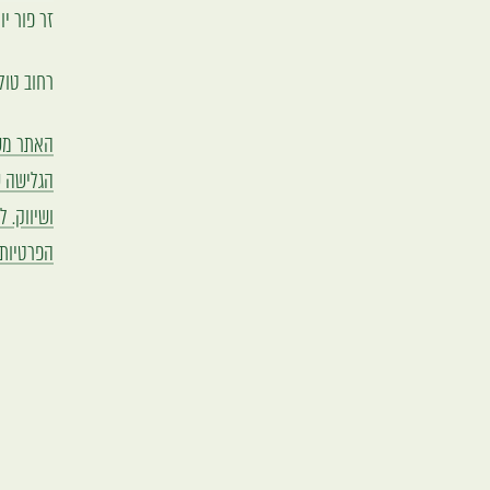
זר פור יו (2000) בע"מ, ח.פ 8891
רחוב טוליפמן 7 ראשון לצ
הגלישה ש
הפרטיות,