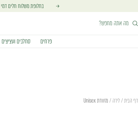
לג
בחלופת משלוח חלים דמי משלוח מינימליים בסך 30 ₪ להזמנה. דמי המ
הקודם
תוכן
פרחים
סחלבים ועציצים
דף הבית
לידה
מזוודת Unisex