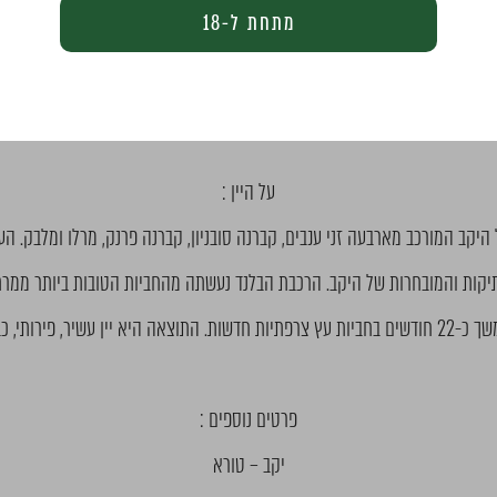
וארז בן סעדון בשנת 2003. כרמי היקב נטועים בישוב ברכה שבשומרון במיקום אופטימאלי ל
מתחת ל-18
יינות היקב מיוצרים באהבה, התמדה, סבלנות ויוצאים לשוק לאחר התיישנות 
היקב.
על היין :
 היקב המורכב מארבעה זני ענבים, קברנה סובניון, קברנה פרנק, מרלו ומלבק. הע
קות והמובחרות של היקב. הרכבת הבלנד נעשתה מהחביות הטובות ביותר ממרתפ
ה היא יין עשיר, פירותי, כבד ומאוזן.
פרטים נוספים :
יקב – טורא