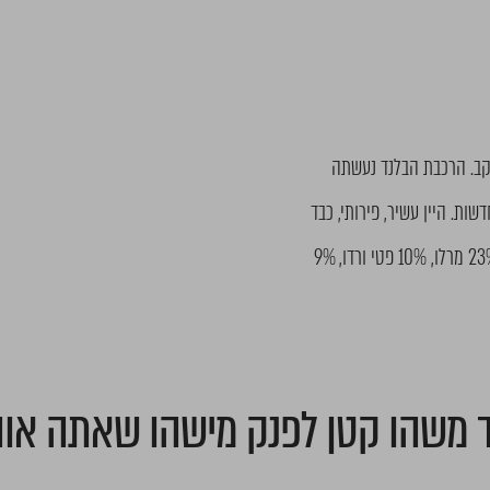
יקב. הרכבת הבלנד נעשתה
בחביות עץ צרפתיות חדשות. היין עשיר, פירותי, כבד
ומאוזן.*שנת הבציר משתנה בהתאם למלאי החנות. עשוי 58% קברנה סוביניון, 23% מרלו, 10% פטי ורדו, 9%
 משהו קטן לפנק מישהו שאתה או