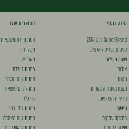
מידע נוסף
המוצרים שלנו
ZER4U is SuperBrand
חנות היין והמשקאות
סניפים בפריסה ארצית
משלוח יין
שעות פעילות
מארז יין
אודות
מתנות ליולדת
תקנון
מתנות ליום הולדת
תקנון מועדון הלקוחות
מתנה ליום נישואין
מדיניות הפרטיות
זרי כלה
נגישות
מתנות לט"ו באב
מחלקה עסקית
מתנות ליום האהבה
שירות לקוחות
מתנות לראש השנה