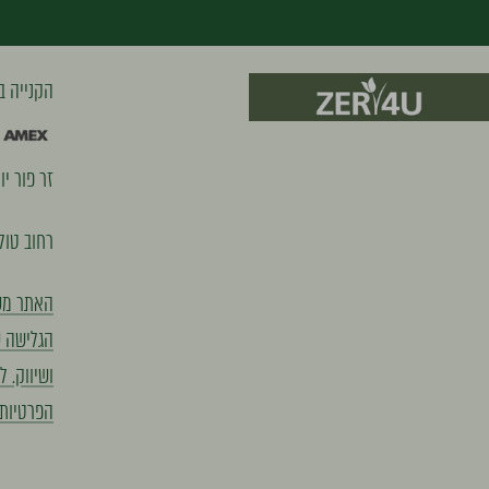
הקנייה ב
זר פור יו (2000) בע"מ, ח.פ 8891
רחוב טוליפמן 7 ראשון לצ
הגלישה ש
הפרטיות,