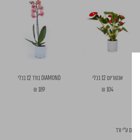
אנטוריום 12 בכלי
DIAMOND בודד 12 בכלי
מחיר
מחיר
189 ₪
104 ₪
מבצע
מבצע
חלים ע"י ורד