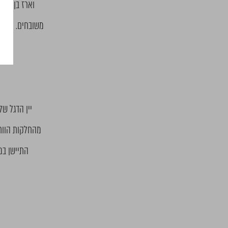
משובחים. מבחר 
יין הדגל של
מהחלקות הוותי
התיישן במשך כ-22 חודשים בחביות עץ צרפתיות חדשות. התוצא