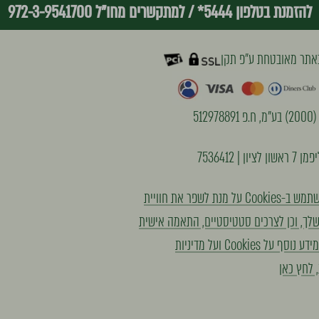
להזמנת בטלפון 5444*
/
למתקשרים מחו"ל 972-3-9541700
אתר מאובטחת ע״פ תקן
51297
יון | 7536412
האתר משתמש ב-Cookies על מנת לשפר את חוויית
לך, וכן לצרכים סטטיסטיים, התאמה אישית
ושיווק. למידע נוסף על Cookies ועל מדיניות
 לחץ כאן