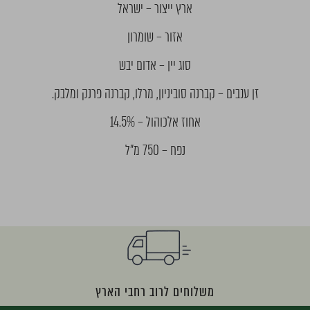
ארץ ייצור – ישראל
אזור – שומרון
סוג יין – אדום יבש
זן ענבים – קברנה סוביניון, מרלו, קברנה פרנק ומלבק.
אחוז אלכוהול – 14.5%
נפח – 750 מ"ל
משלוחים לרוב רחבי הארץ