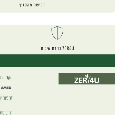
רכישה מהסניף
ZER4U בקרת איכות
הקנייה ב
זר פור יו (2000) בע"מ, ח.פ 8891
רחוב טוליפמן 7 ראשון לצ