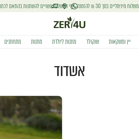
שלוח עשויים להשתנות בהתאם לכתובת אליה יישלחו המוצרים
זר
פור
יין ומשקאות
שוקולד
מתנות ליולדת
מתנות
מתחתנים
יו
אשדוד