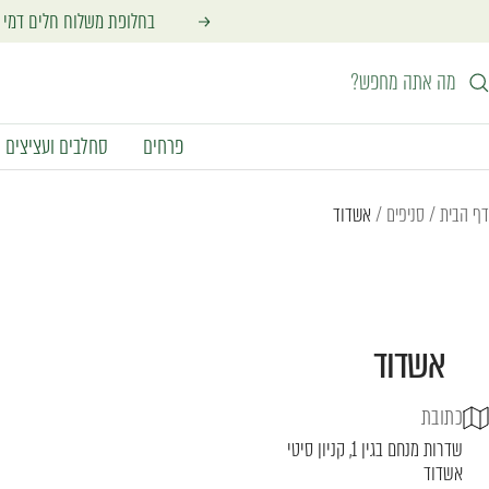
לג
בחלופת משלוח חלים דמי משלוח מינימליים בסך 30 ₪ להזמנה. דמי המ
הקודם
תוכן
פרחים
סחלבים ועציצים
דף הבית
סניפים
אשדוד
אשדוד
כתובת
שדרות מנחם בגין 1, קניון סיטי
אשדוד