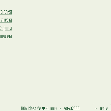
הגלישה ש
הפרטיות,
פה
עברית
zer4u2000
פותח ב-♥️ ע״י
BOA Ideas