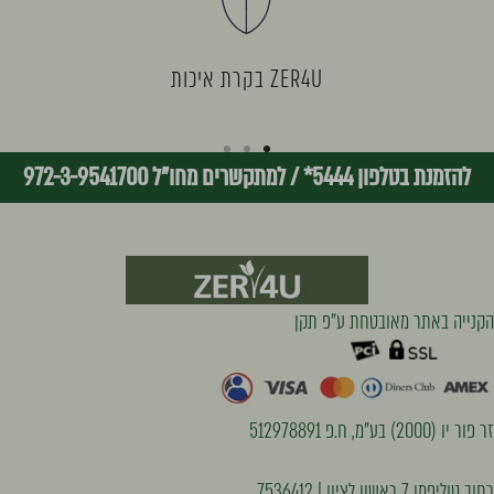
ZER4U בקרת איכות
I18n
I18n
I18n
להזמנת בטלפון 5444*
/
למתקשרים מחו"ל 972-3-9541700
Error:
Error:
Error:
Missing
Missing
Missing
interpolation
interpolation
interpolation
הקנייה באתר מאובטחת ע״פ תקן
value
value
value
"page"
"page"
"page"
for
for
for
זר פור יו (2000) בע"מ, ח.פ 512978891
"עבור
"עבור
"עבור
רחוב טוליפמן 7 ראשון לציון | 7536412