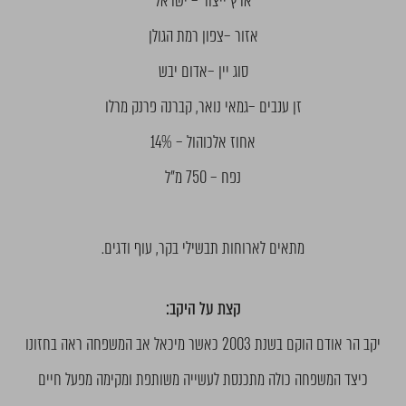
ארץ ייצור – ישראל
אזור –צפון רמת הגולן
סוג יין –אדום יבש
זן ענבים –גמאי נואר, קברנה פרנק מרלו
אחוז אלכוהול – 14%
נפח – 750 מ"ל
מתאים לארוחות תבשילי בקר, עוף ודגים.
קצת על היקב:
יקב הר אודם הוקם בשנת 2003 כאשר מיכאל אב המשפחה ראה בחזונו
כיצד המשפחה כולה מתכנסת לעשייה משותפת ומקימה מפעל חיים