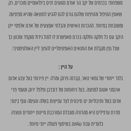
משפחתי. בכרמים של יקב הר אודם נטועים זנים בינלאומיים מוכרים, רק
שאופן הטיפול והטיפוח שלהם גורם להם להגיע לתוצאה שהיא מפתיעה
ומשובחת במיוחד. ההכרות האישית והבלתי אמצעית של אדם אלפסי יינן
היקב עם כל חלקה וחלקה בכרם מאפשרת לו לנהל גידול מוקפד ומכוון כך
שכל גפן מקבלת את התנאים האופטימליים להפוך ליין האולטימטיבי.
על היין :
בלנד ייחודי של גמאי נואר, קברנה פרנק ומרלו. יין פירותי בעל צבע אדום
ארגמני אטום למחצה. בעל ניחוחות של דובדבן ופלפל ירוק וטעמי פרי
אדום בשל ותיבוליות ים תיכונית לצד עפיצות בשלה ונעימה וגוף בינוני.
סדרת ערפילים היא מהדורה מוגבלת המורכבת מיינות ייחודים ונוצרה
בלעדית עבור zer4u בשיתוף פעולה יינני מיוחד.