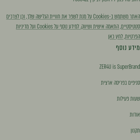
לשקופית
לשקופית
לשקופית
האתר משתמש ב-Cookies על מנת לשפר את חוויית הגלישה שלך, וכן לצרכים
{{
{{
{{
סטטיסטיים, התאמה אישית ושיווק. למידע נוסף על Cookies ועל מדיניות
page
page
page
הפרטיות, לחץ כאן
}}"
}}"
}}"
מידע נוסף
ZER4U is SuperBrand
סניפים בפריסה ארצית
שעות פעילות
אודות
תקנון