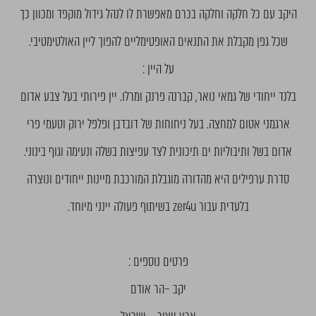
היקב עם כל חלקה וחלקה בכרם מאפשרת לו לנהל גידול מוקפד ומכוון כך
שכל גפן מקבלת את התנאים האופטימליים להפוך ליין האולטימטיבי.
על היין :
בלנד ייחודי של גמאי נואר, קברנה פרנק ומרלו. יין פירותי בעל צבע אדום
ארגמני אטום למחצה. בעל ניחוחות של דובדבן ופלפל ירוק וטעמי פרי
אדום בשל ותיבוליות ים תיכונית לצד עפיצות בשלה ונעימה וגוף בינוני.
סדרת ערפילים היא מהדורה מוגבלת המורכבת מיינות ייחודים ונוצרה
בלעדית עבור zer4u בשיתוף פעולה יינני מיוחד.
פרטים נוספים :
יקב –הר אודם