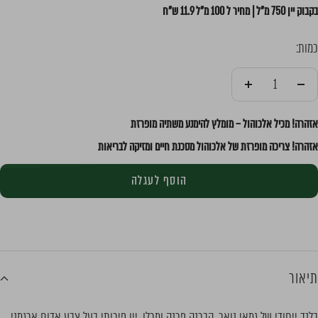
בקבוק יין 750 מ"ל | מחיר ל 100 מ"ל 11.9 ש"ח
כמות:
הקטן
הוסף
אזהרה! מכיל אלכוהול – מומלץ להימנע משתיה מופרזת
אזהרה! צריכה מופרזת של אלכוהול מסכנת חיים ומזיקה לבריאות
הוסף לעגלה
תיאור
בלנד ייחודי של גמאי נואר, קברנה פרנק ומרלו. יין פירותי בעל צבע אדום ארגמני