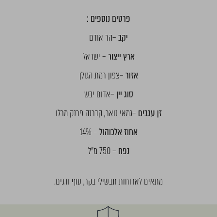
פרטים נוספים :
יקב
–הר אודם
ארץ ייצור
– ישראל
אזור
–צפון רמת הגולן
סוג יין
–אדום יבש
זן ענבים
–גמאי נואר, קברנה פרנק מרלו
אחוז אלכוהול
– 14%
נפח
– 750 מ"ל
מתאים לארוחות תבשילי בקר, עוף ודגים.