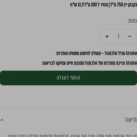
בקבוק יין 750 מ"ל | מחיר ל 100 מ"ל 11.9 ש"ח
כמות:
הקטן
הוסף
אזהרה! מכיל אלכוהול – מומלץ להימנע משתיה מופרזת
אזהרה! צריכה מופרזת של אלכוהול מסכנת חיים ומזיקה לבריאות
הוסף לעגלה
תיאור
יין בעל ארומת תות שדה ופרי יער אדום, פרחוניות מרומזת ותבלון כפרי ייחודי.