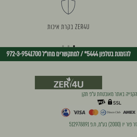
ZER4U בקרת איכות
I18n
I18n
I18n
להזמנת בטלפון 5444*
/
למתקשרים מחו"ל 972-3-9541700
Error:
Error:
Error:
Missing
Missing
Missing
interpolation
interpolation
interpolation
הקנייה באתר מאובטחת ע״פ תקן
value
value
value
"page"
"page"
"page"
for
for
for
זר פור יו (2000) בע"מ, ח.פ 512978891
"עבור
"עבור
"עבור